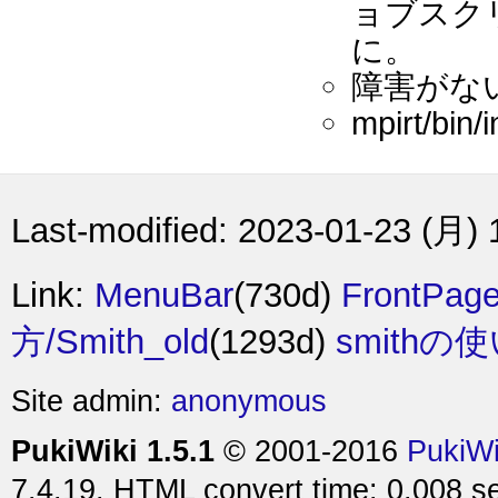
ョブスク
に。
障害がな
mpirt/bi
Last-modified: 2023-01-23 (月) 
Link:
MenuBar
(730d)
FrontPag
方/Smith_old
(1293d)
smith
Site admin:
anonymous
PukiWiki 1.5.1
© 2001-2016
PukiW
7.4.19. HTML convert time: 0.008 s