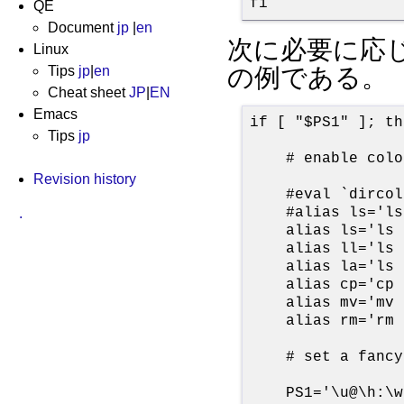
fi
QE
Document
jp
|
en
次に必要に応じて
Linux
の例である。
Tips
jp
|
en
Cheat sheet
JP
|
EN
Emacs
if [ "$PS1" ]; the
Tips
jp
    # enable colo
Revision history
    #eval `dircol
    #alias ls='ls
.
    alias ls='ls 
    alias ll='ls 
    alias la='ls 
    alias cp='cp 
    alias mv='mv 
    alias rm='rm 
    # set a fancy
    PS1='\u@\h:\w