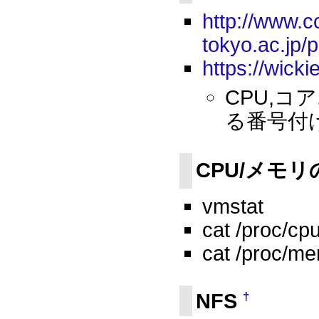
http://www.c
tokyo.ac.jp/
https://wick
CPU,コア,
る番号付
CPU/メモ
vmstat
cat /proc/cpu
cat /proc/me
NFS
†