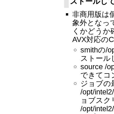
ストールし
非商用版は
象外となっ
くかどうか確
AVX対応の
smithの/o
ストール
source /o
できてコ
ジョブの最
/opt/inte
ョブスクリ
/opt/inte