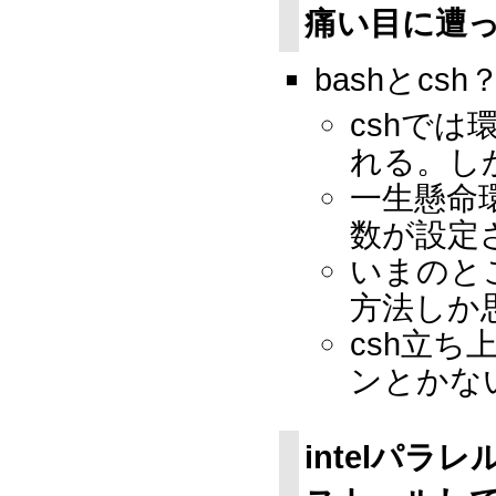
痛い目に遭
bashとcsh
cshで
れる。し
一生懸命
数が設定
いまのと
方法しか
csh立
ンとかな
intelパラ