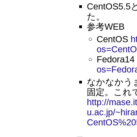
CentOS5
た。
参考WEB
CentOS
h
os=CentO
Fedora14
os=Fedor
なかなかう
固定。これ
http://mase.
u.ac.jp/~hir
CentOS%2