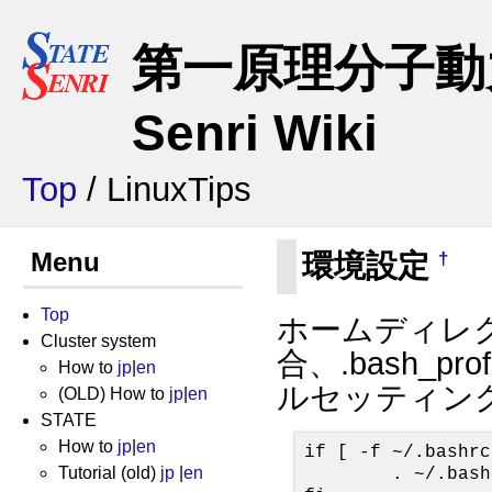
第一原理分子動力
Senri Wiki
Top
/ LinuxTips
環境設定
Menu
†
Top
ホームディレクトリ
Cluster system
合、.bash_
How to
jp
|
en
ルセッティン
(OLD) How to
jp
|
en
STATE
How to
jp
|
en
if [ -f ~/.bashrc
Tutorial (old)
jp
|
en
        . ~/.bashr