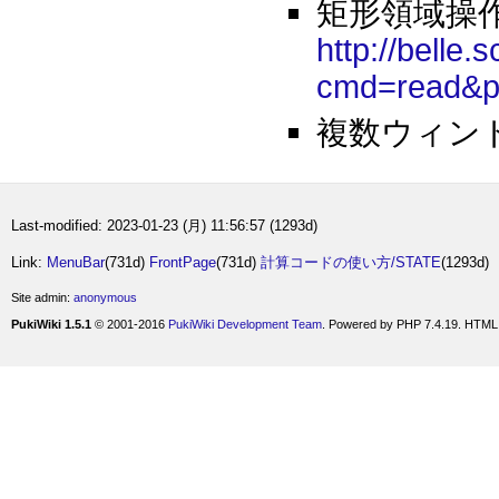
矩形領域操
http://belle.
cmd=read
複数ウィン
Last-modified: 2023-01-23 (月) 11:56:57 (1293d)
Link:
MenuBar
(731d)
FrontPage
(731d)
計算コードの使い方/STATE
(1293d)
Site admin:
anonymous
PukiWiki 1.5.1
© 2001-2016
PukiWiki Development Team
. Powered by PHP 7.4.19. HTML 