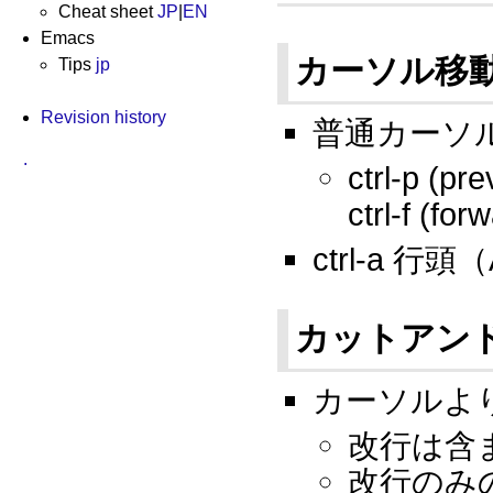
Cheat sheet
JP
|
EN
Emacs
カーソル移
Tips
jp
Revision history
普通カーソ
.
ctrl-p (pre
ctrl-f (for
ctrl-a 行頭
カットアン
カーソルより後ろ
改行は含
改行のみ