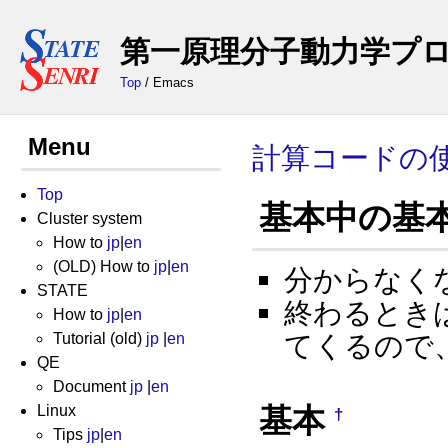
第一原理分子動力学プログラム
Top
/ Emacs
Menu
計算コードの使い
Top
基本中の基
Cluster system
How to
jp
|
en
(OLD) How to
jp
|
en
分からなくなっ
STATE
終わるときは 
How to
jp
|
en
てくるので、
Tutorial (old)
jp
|
en
QE
Document
jp
|
en
基本
Linux
†
Tips
jp
|
en