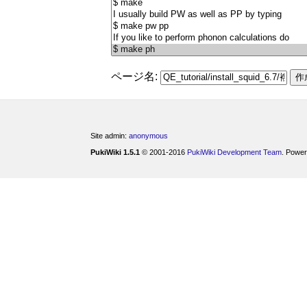
ページ名:
Site admin:
anonymous
PukiWiki 1.5.1
© 2001-2016
PukiWiki Development Team
. Power