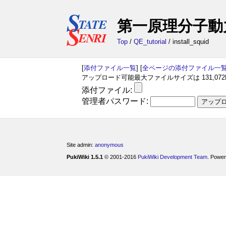
第一原理分子動力学
Top
/
QE_tutorial
/ install_squid
[
添付ファイル一覧
] [
全ページの添付ファイル一
アップロード可能最大ファイルサイズは 131,072
添付ファイル:
管理者パスワード:
Site admin:
anonymous
PukiWiki 1.5.1
© 2001-2016
PukiWiki Development Team
. Power