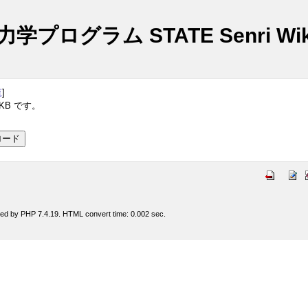
プログラム STATE Senri Wik
覧
]
KB です。
ed by PHP 7.4.19. HTML convert time: 0.002 sec.